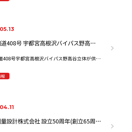
05.13
一般国道408号 宇都宮高根沢バイパス野高谷立体 供用開始
一般国道408号宇都宮高根沢バイパス野高谷立体が供用開始しました。 …
情報
04.11
協和測量設計株式会社 設立50周年(創立65周年)記念式典・祝賀会