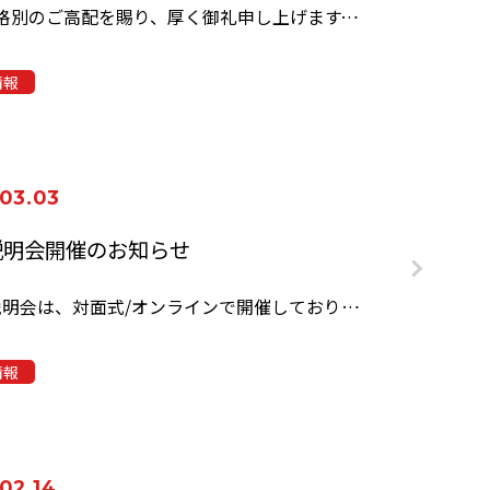
平素は格別のご高配を賜り、厚く御礼申し上げます。 協和測量設計株式…
情報
.03.03
説明会開催のお知らせ
...続き
会社説明会は、対面式/オンラインで開催しております。…
情報
02.14